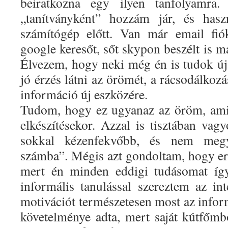
beiratkozna egy ilyen tanfolyamra
„tanítványként” hozzám jár, és hasz
számítógép előtt. Van már email fiók
google keresőt, sőt skypon beszélt is má
Élvezem, hogy neki még én is tudok ú
jó érzés látni az örömét, a rácsodálkozá
információ új eszközére.
Tudom, hogy ez ugyanaz az öröm, amit
elkészítésekor. Azzal is tisztában va
sokkal kézenfekvőbb, és nem megy 
számba”. Mégis azt gondoltam, hogy err
mert én minden eddigi tudásomat így
informális tanulással szereztem az int
motivációt természetesen most az inf
követelménye adta, mert saját kútfőm