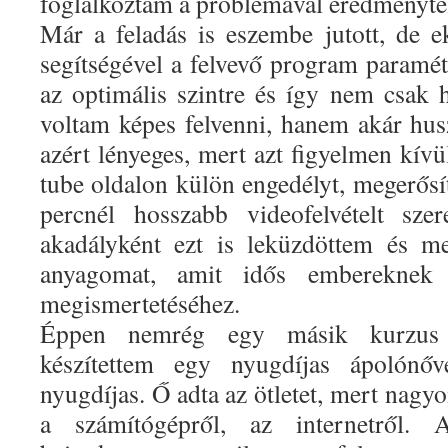
foglalkoztam a problémával eredményte
Már a feladás is eszembe jutott, de 
segítségével a felvevő program paraméter
az optimális szintre és így nem csak
voltam képes felvenni, hanem akár hus
azért lényeges, mert azt figyelmen kív
tube oldalon külön engedélyt, megerősí
percnél hosszabb videofelvételt sze
akadályként ezt is leküzdöttem és m
anyagomat, amit idős embereknek 
megismertetéséhez.
Éppen nemrég egy másik kurzus fe
készítettem egy nyugdíjas ápolónő
nyugdíjas. Ő adta az ötletet, mert nagyo
a számítógépről, az internetről. 