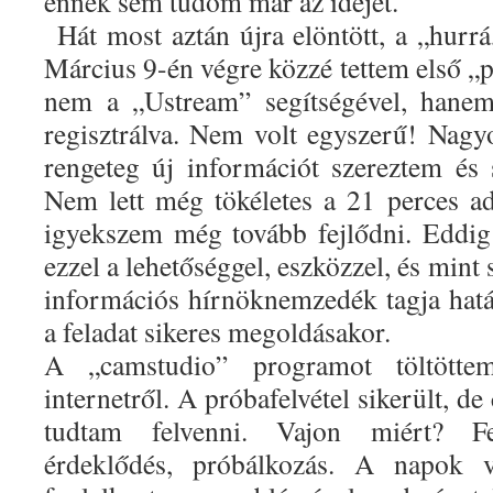
ennek sem tudom már az idejét.
Hát most aztán újra elöntött, a „hurr
Március 9-én végre közzé tettem első „
nem a „Ustream” segítségével, hane
regisztrálva. Nem volt egyszerű! Nagy
rengeteg új információt szereztem és 
Nem lett még tökéletes a 21 perces adá
igyekszem még tovább fejlődni. Eddi
ezzel a lehetőséggel, eszközzel, és mint
információs hírnöknemzedék tagja hat
a feladat sikeres megoldásakor.
A „camstudio” programot töltött
internetről. A próbafelvétel sikerült, d
tudtam felvenni. Vajon miért? Fej
érdeklődés, próbálkozás. A napok vi