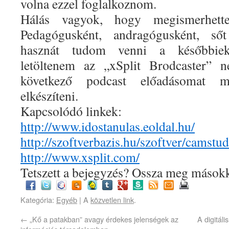
volna ezzel foglalkoznom.
Hálás vagyok, hogy megismerhett
Pedagógusként, andragógusként, ső
hasznát tudom venni a későbbiek
letöltenem az „xSplit Brodcaster” 
következő podcast előadásomat m
elkészíteni.
Kapcsolódó linkek:
http://www.idostanulas.eoldal.hu/
http://szoftverbazis.hu/szoftver/cams
http://www.xsplit.com/
Tetszett a bejegyzés? Ossza meg másokk
Kategória:
Egyéb
| A
közvetlen link
.
←
„Kő a patakban” avagy érdekes jelenségek az
A digitál