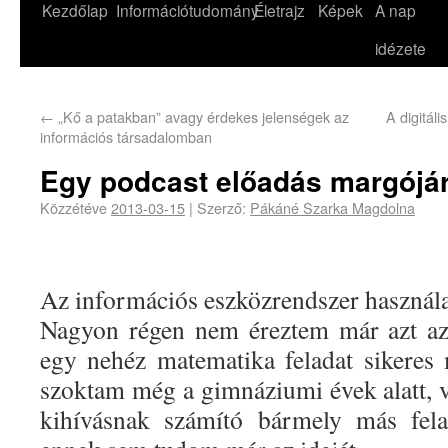
Kezdőlap
Információtudomány
Életrajz
Képek
A nap
idézete
←
„Kő a patakban” avagy érdekes jelenségek az
A digitál
információs társadalomban
Egy podcast előadás margójá
Közzétéve
2013-03-15
|
Szerző:
Pákáné Szarka Magdolna
Az információs eszközrendszer használ
Nagyon régen nem éreztem már azt az 
egy nehéz matematika feladat sikeres
szoktam még a gimnáziumi évek alatt,
kihívásnak számító bármely más fela