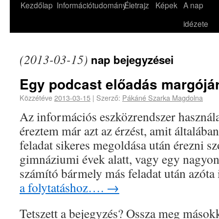
Kezdőlap
Információtudomány
Életrajz
Képek
A nap
idézete
(2013-03-15)
nap bejegyzései
Egy podcast előadás margójá
Közzétéve
2013-03-15
|
Szerző:
Pákáné Szarka Magdolna
Az információs eszközrendszer használ
éreztem már azt az érzést, amit általáb
feladat sikeres megoldása után érezni 
gimnáziumi évek alatt, vagy egy nagyon
számító bármely más feladat után azóta
a folytatáshoz….
→
Tetszett a bejegyzés? Ossza meg másokk