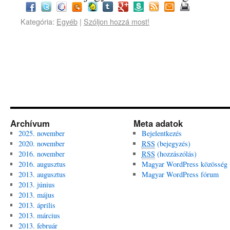
Kategória:
Egyéb
|
Szóljon hozzá most!
Archívum
Meta adatok
2025. november
Bejelentkezés
2020. november
RSS
(bejegyzés)
2016. november
RSS
(hozzászólás)
2016. augusztus
Magyar WordPress közösség
2013. augusztus
Magyar WordPress fórum
2013. június
2013. május
2013. április
2013. március
2013. február