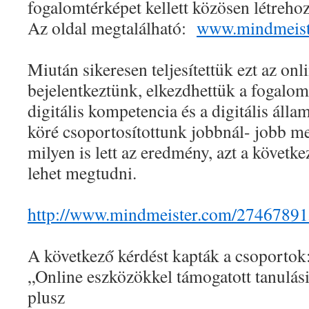
fogalomtérképet kellett közösen létreh
Az oldal megtalálható:
www.mindmeist
Miután sikeresen teljesítettük ezt az onl
bejelentkeztünk, elkezdhettük a fogalo
digitális kompetencia és a digitális áll
köré csoportosítottunk jobbnál- jobb 
milyen is lett az eredmény, azt a követk
lehet megtudni.
http://www.mindmeister.com/
27467891
A következő kérdést kapták a csoportok
„Online eszközökkel támogatott tanulás
plusz