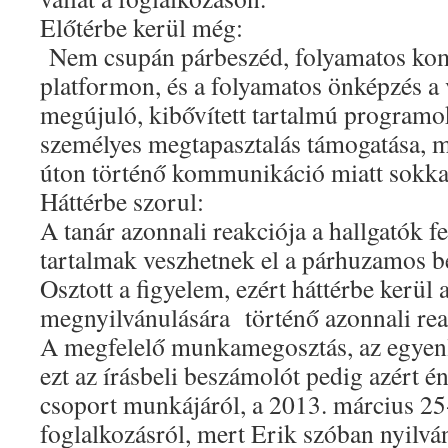
Előtérbe kerül még:
Nem csupán párbeszéd, folyamatos ko
platformon, és a folyamatos önképzés a v
megújuló, kibővített tartalmú programo
személyes megtapasztalás támogatása, mo
úton történő kommunikáció miatt sokka
Háttérbe szorul:
A tanár azonnali reakciója a hallgatók f
tartalmak veszhetnek el a párhuzamos b
Osztott a figyelem, ezért háttérbe kerül
megnyilvánulására történő azonnali rea
A megfelelő munkamegosztás, az egyenlő
ezt az írásbeli beszámolót pedig azért é
csoport munkájáról, a 2013. március 25-
foglalkozásról, mert Erik szóban nyilvá