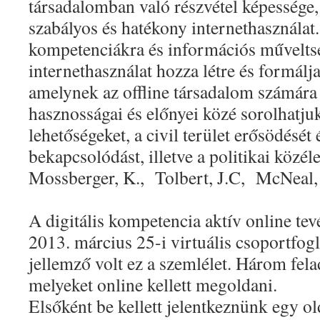
társadalomban való részvétel képessége, 
szabályos és hatékony internethasználat.
kompetenciákra és információs művelts
internethasználat hozza létre és formálja
amelynek az offline társadalom számár
hasznosságai és előnyei közé sorolhatju
lehetőségeket, a civil terület erősödését 
bekapcsolódást, illetve a politikai közéle
Mossberger, K.,
Tolbert, J.C,
McNeal, 
A digitális kompetencia aktív online te
2013. március 25-i virtuális csoportfog
jellemző volt ez a szemlélet. Három fela
melyeket online kellett megoldani.
Elsőként be kellett jelentkeznünk egy ol