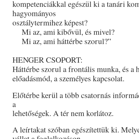
kompetenciákkal egészül ki a tanári ko
hagyományos
osztálytermihez képest?
Mi az, ami kibővül, és mivel?
Mi az, ami háttérbe szorul?”
HENGER CSOPORT:
Háttérbe szorul a frontális munka, és 
előadásmód, a személyes kapcsolat.
Előtérbe kerül a több csatornás inform
a
lehetőségek. A tér nem korlátoz.
A leírtakat szóban egészítettük ki. Mel
vállat a foglalkozáson.