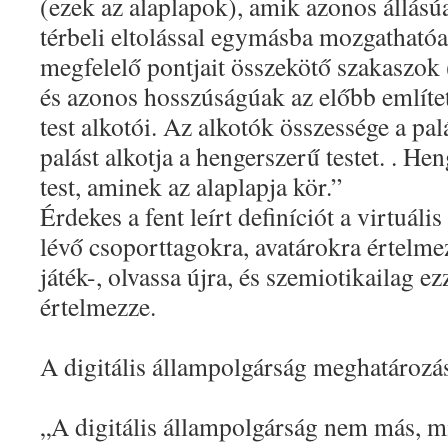
(ezek az
alaplapok
), amik azonos állásúa
térbeli eltolással egymásba mozgatható
megfelelő pontjait összekötő szakaszo
és azonos hosszúságúak az előbb említett
test
alkotói
. Az alkotók összessége a
pal
palást alkotja a hengerszerű testet. .
Hen
test, aminek az alaplapja kör.”
Érdekes a fent leírt definíciót a virtuális 
lévő csoporttagokra, avatárokra értelme
játék-, olvassa újra, és szemiotikailag ez
értelmezze.
A digitális állampolgárság meghatározá
„A digitális állampolgárság nem más, mi