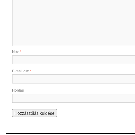
Név
*
E-mail cím
*
Honlap