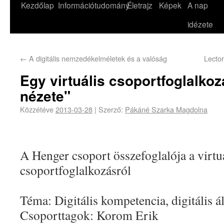
Kezdőlap
Információtudomány
Életrajz
Képek
A nap
idézete
←
A digitális nemzedékelméletek és a valóság
Lector
Egy virtuális csoportfoglalko
nézete"
Közzétéve
2013-03-28
|
Szerző:
Pákáné Szarka Magdolna
A Henger csoport összefoglalója a virtu
csoportfoglalkozásról
Téma: Digitális kompetencia, digitális 
Csoporttagok: Korom Erik