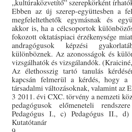
„kultúraközvetítő” szerepkörként írhatók
Ebben az új szerep-együttesben a fe
megfeleltethetők egymásnak és együ
akkor is, ha a célcsoportok különbözős
fokozott oktatáspiaci érzékenysége mia
andragógusok képzési gyakorla
különböznek. Az azonosságok és külö
vizsgálhatók és vizsgálandók. (Kraiciné
Az élethosszig tartó tanulás kérdésé
kapcsán felmerül a kérdés, hogy a f
társadalmi változásoknak, valamint az 
3 2011. évi CXC. törvény a nemzeti köz
pedagógusok előmeneteli rendsze
Pedagógus I., c) Pedagógus II., d)
Kutatótanár
9