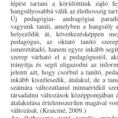
lépést tartani a körülöttünk zajló fe
hangsúlyosabbá válik az élethosszig tart
Új pedagógiai- andragógiai parad
vagyunk tanúi, amelyben a hangsúly a 
helyeződik át, következésképpen meg
pedagógus, az oktató tanító szer
ismeretátadó, hanem egyre inkább segít
szerep várható el a pedagógustól, ak
irányítja és segít eligazodni az info
jelenti azt, hogy csorbul a tanító, pe
inkább kiszélesedik, átalakul, de a ta
számára változatlanul mintaértékű sz
társadalmi változások középpontjában 
átalakulása értelemszerűen magával von
változását. (Kraiciné, 2009.)
Az élethosszig tartó tanulás minden