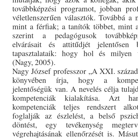
továbbképzési programot, jobban prof
véletlenszerűen választók. Továbbá a n
mint a férfiak; a tanítók többet, mint
szerint a pedagógusok továbbképz
elvárásait és attitűdjét jelentősen 
tapasztalataik: hogy hol és milyen v
(Nagy, 2005).
Nagy József professzor „A XXI. századi
könyvében írja, hogy a kompet
jelentőségük van. A nevelés célja tula
kompetenciák kialakítása. Azt h
kompetenciák teljes rendszert alk
foglalják az észlelést, a belső pszi
döntést, egy tevékenység megtervez
végrehajtásának ellenőrzését is. Más