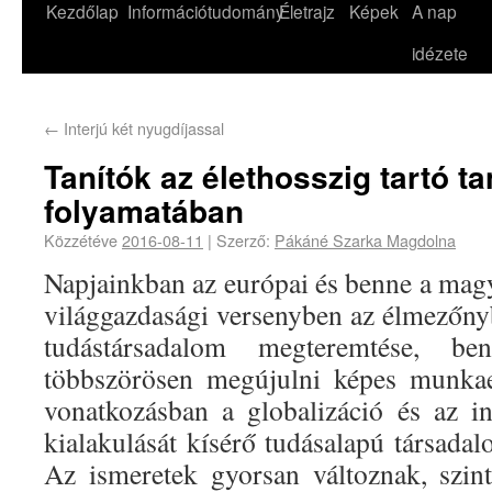
Kezdőlap
Információtudomány
Életrajz
Képek
A nap
idézete
←
Interjú két nyugdíjassal
Tanítók az élethosszig tartó t
folyamatában
Közzétéve
2016-08-11
|
Szerző:
Pákáné Szarka Magdolna
Napjainkban az európai és benne a mag
világgazdasági versenyben az élmezőnyb
tudástársadalom megteremtése, be
többszörösen megújulni képes munkaer
vonatkozásban a globalizáció és az i
kialakulását kísérő tudásalapú társada
Az ismeretek gyorsan változnak, szin