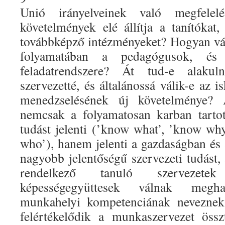
Unió irányelveinek való megfele
követelmények elé állítja a tanítóka
továbbképző intézményeket? Hogyan vált
folyamatában a pedagógusok, és
feladatrendszere? Át tud-e alakul
szervezetté, és általánossá válik-e az i
menedzselésének új követelménye? 
nemcsak a folyamatosan karban tartott
tudást jelenti (’know what’, ’know w
who’), hanem jelenti a gazdaságban és
nagyobb jelentőségű szervezeti tudást, 
rendelkező tanuló szervezetek
képességegyüttesek válnak megha
munkahelyi kompetenciának neveznek
felértékelődik a munkaszervezet össz