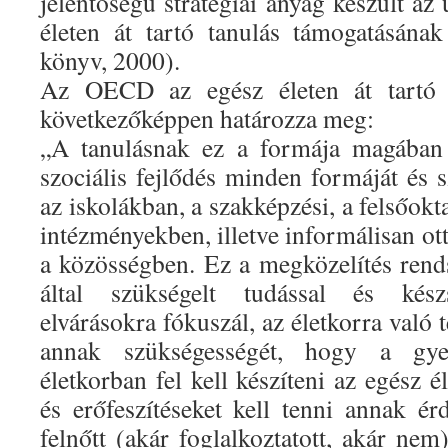
jelentőségű stratégiai anyag készült az
életen át tartó tanulás támogatásának
könyv, 2000).
Az OECD az egész életen át tartó ta
következőképpen határozza meg:
„A tanulásnak ez a formája magában 
szociális fejlődés minden formáját és 
az iskolákban, a szakképzési, a felsőokta
intézményekben, illetve informálisan o
a közösségben. Ez a megközelítés rend
által szükségelt tudással és kész
elvárásokra fókuszál, az életkorra való 
annak szükségességét, hogy a gy
életkorban fel kell készíteni az egész él
és erőfeszítéseket kell tenni annak 
felnőtt (akár foglalkoztatott, akár ne