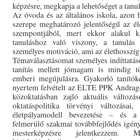
képzésre, megkapja a lehetőséget a tanu
Az óvoda és az általános iskola, azon b
szerepe meghatározó jelentőségű az éle
szempontjából, mert ekkor alakul 
tanuláshoz való viszony, a tanulás 
személyes motiváció, ami az élethosszig t
Témaválasztásomat személyes indíttatás
tanítás mellett jómagam is mindig t
emberi megújulásra. Gyakorló tanítók
nyertem felvételt az ELTE PPK Andrag
közoktatásban zajló aktuális változ
oktatáspolitika törvényi változásai
életpályamodell bevezetése – és
felmerülő szakmai továbbfejlődés igény
mesterképzésre jelentkezzem