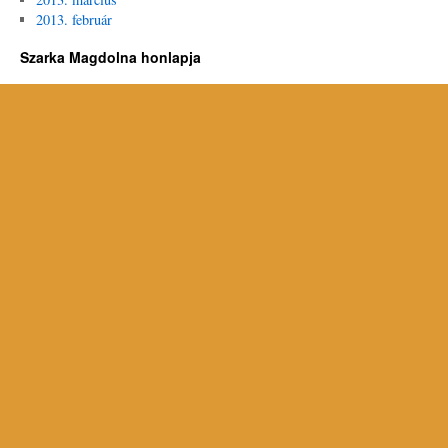
2013. február
Szarka Magdolna honlapja