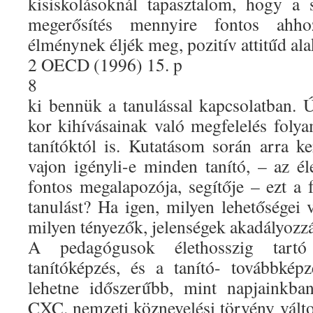
kisiskolásoknál tapasztalom, hogy a 
megerősítés mennyire fontos ahh
élménynek éljék meg, pozitív attitűd al
2 OECD (1996) 15. p
8
ki bennük a tanulással kapcsolatban.
kor kihívásainak való megfelelés folya
tanítóktól is. Kutatásom során arra k
vajon igényli-e minden tanító, – az él
fontos megalapozója, segítője – ezt a 
tanulást? Ha igen, milyen lehetőségei
milyen tényezők, jelenségek akadályozz
A pedagógusok élethosszig tartó
tanítóképzés, és a tanító- továbbkép
lehetne időszerűbb, mint napjainkba
CXC. nemzeti köznevelési törvény vált