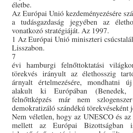
életbe.
Az Európai Unió kezdeményezésére szá
a tudásgazdaság jegyében az élethos
vonatkozó stratégiáját. Az 1997.
1 Az Európai Unió miniszteri csúcstalá
Lisszabon.
7
évi hamburgi felnőttoktatási világk
törekvés irányult az élethosszig tar
árnyalt értelmezésére, mondhatni új
alakult ki Európában (Benedek,
felnőttképzés már nem szlogensze
demokratizáló szándékú törekvéseként j
Nem véletlen, hogy az UNESCO és a
mellett az Európai Bizottságban 