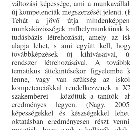
változási képessége, ami a munkaváll
új kompetenciák megszerzését jelenti. (
Tehát a jövő útja mindenképpen 
munkaközösségek műhelymunkáinak kib
tudásbázis létrehozását, amely az is
alapja lehet, s ami együtt kell, ho
továbbképzések új kihívásaival, ú
rendszer létrehozásával. A tovább
tematikus áttekintésekor figyelembe 
lenne, vagy van szükség az iskolá
kompetenciákkal rendelkezzenek a XX
szakemberei – közöttük a tanítók- 
eredményes legyen. (Nagy, 2005
képességekkel és készségekkel lehe
oktatásban eredményesen részt venni
mutatják, hogy azok a kollégák, akik