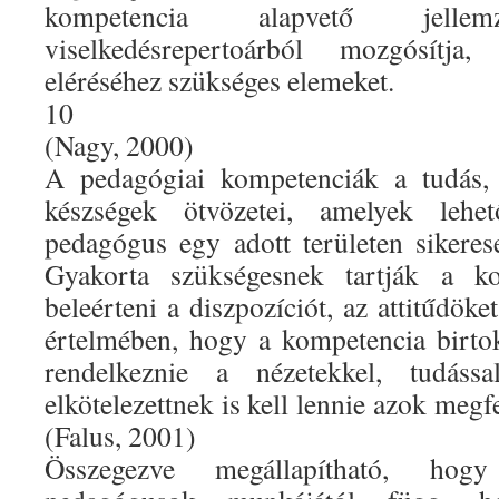
kompetencia alapvető jel
viselkedésrepertoárból mozgósítja
eléréséhez szükséges elemeket.
10
(Nagy, 2000)
A pedagógiai kompetenciák a tudás, 
készségek ötvözetei, amelyek lehe
pedagógus egy adott területen sikerese
Gyakorta szükségesnek tartják a k
beleérteni a diszpozíciót, az attitűdöke
értelmében, hogy a kompetencia birt
rendelkeznie a nézetekkel, tudássa
elkötelezettnek is kell lennie azok megf
(Falus, 2001)
Összegezve megállapítható, ho