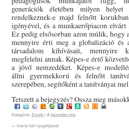
pedagógusok munkájától függ, h
generációk életében milyen helyet 
rendelkeznek-e majd felnőtt korukban
igényével, és a munkaerőpiacon elvárt
Ez pedig elsősorban azon múlik, hogy
mennyire érti meg a globalizáció és
társadalom kihívásait, mennyire k
megfelelni annak. Képes-e értő közvetít
a jövő nemzedéket. Képes-e modellér
állni gyermekkorú és felnőtt tanítv
szerepében, segítőként a tanítványai mell
Tetszett a bejegyzés? Ossza meg másokk
Kategória:
Egyéb
| A
közvetlen link
.
←
Interjú két nyugdíjassal