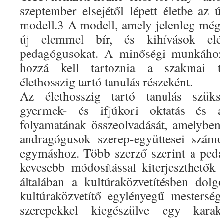
szeptember elsejétől lépett életbe az 
modell.3 A modell, amely jelenleg még 
új elemmel bír, és kihívások elé
pedagógusokat. A minőségi munkáho
hozzá kell tartoznia a szakmai to
élethosszig tartó tanulás részeként.
Az élethosszig tartó tanulás szüksé
gyermek- és ifjúkori oktatás és a
folyamatának összeolvadását, amelybe
andragógusok szerep-együttesei szám
egymáshoz. Több szerző szerint a ped
kevesebb módosítással kiterjeszthetők
általában a kultúraközvetítésben dol
kultúraközvetítő egylényegű mestersé
szerepekkel kiegészülve egy karakte