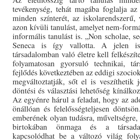
tevékenység, tehát magába foglalja az 
minden színterét, az iskolarendszerű, 
azon kívüli tanulást, amelyet nem-form
informális tanulást is. „Non scholae, s
Seneca is így vallotta. A jelen i
társadalomban való életre kell felkészít
folyamatosan gyorsuló technikai, tá
fejlődés következtében az eddigi szociok
megváltoztatják, sőt el is veszíthetik 
döntési és választási lehetőség kínálkoz
Az egyénre hárul a feladat, hogy az ad
önállóan és felelősségteljesen döntsö
emberének olyan tudásra, műveltségre,
birtokában önmaga és a társada
kapcsolódhat be a változó világ foly